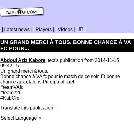
barl⚽️u.com
Latest news
Players
Videos
UN GRAND MERCI À TOUS. BONNE CHANCE À VA
FC POUR...
Abdoul Aziz Kabore
, text's publication from 2014-11-15
09:42:15 :
Un grand merci à tous.
Bonne chance à VA fc pour le match de ce soir. Et bonne
chance aux étalons Pitroipa officiel
#teamVAfc
#team226
#KabOre
Translate this publication :
Select Language
▼