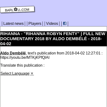
barl⚽️u.com
Latest news
Players
Videos
RIHANNA - "RIHANNA ROBYN FENTY" | FULL NEW
DOCUMENTARY 2018 BY ALDO DEMBÉLÉ - 2018-
04-02
Aldo Dembélé
, text's publication from 2018-04-02 12:27:01 :
https://youtu.be/MTKjKPfQlAI
Translate this publication :
Select Language
▼