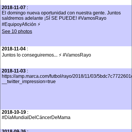
2018-11-07
:
El domingo nueva oportunidad con nuestra gente. Juntos
saldremos adelante ¡SÍ SE PUEDE! #VamosRayo
#EquipoyAfición ⚡️
See 10 photos
2018-11-04
:
Juntos lo conseguiremos... ⚡️ #VamosRayo
2018-11-03
:
https://amp.marca.com/futbol/rayo/2018/11/03/5bdc7c772260
__twitter_impression=true
2018-10-19
:
#DíaMundialDelCáncerDeMama
2018-09-26
: