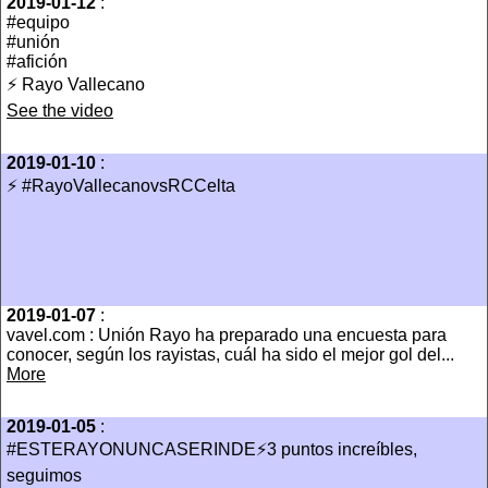
2019-01-12
:
#equipo
#unión
#afición
⚡️ Rayo Vallecano
See the video
2019-01-10
:
⚡️ #RayoVallecanovsRCCelta
2019-01-07
:
vavel.com : Unión Rayo ha preparado una encuesta para
conocer, según los rayistas, cuál ha sido el mejor gol del...
More
2019-01-05
:
#ESTERAYONUNCASERINDE⚡️3 puntos increíbles,
seguimos