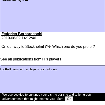
Federico Bernardeschi
2019-08-09 14:12:46
On our way to Stockholm! ⚽✈️ Which one do you prefer?
See all publications from
IT's players
Football news with a player's point of view.
We use cookies to enhance your visit to our site and to bring you
advertisements that might interest you.
More
.
OK