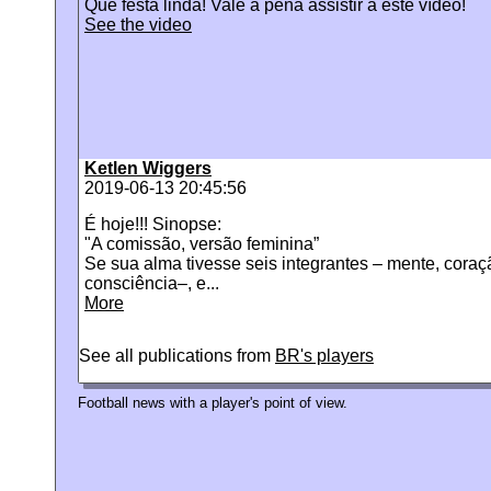
Que festa linda! Vale a pena assistir a este vídeo!
See the video
Ketlen Wiggers
2019-06-13 20:45:56
É hoje!!! Sinopse:
"A comissão, versão feminina”
Se sua alma tivesse seis integrantes – mente, cora
consciência–, e...
More
See all publications from
BR's players
Football news with a player's point of view.