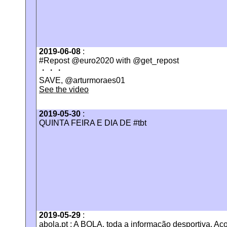
2019-06-08
:
#Repost @euro2020 with @get_repost
・・・
SAVE, @arturmoraes01
See the video
2019-05-30
:
QUINTA FEIRA E DIA DE #tbt
2019-05-29
:
abola.pt : A BOLA, toda a informação desportiva. A