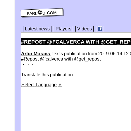
barl⚽️u.com
Latest news
Players
Videos
#REPOST @FCALVERCA WITH @GET_RE
Artur Moraes
, text's publication from 2019-06-14 12:
#Repost @fcalverca with @get_repost
・・・
Translate this publication :
Select Language
▼