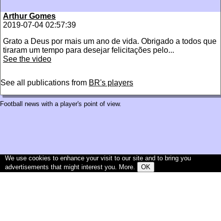
Arthur Gomes
2019-07-04 02:57:39
Grato a Deus por mais um ano de vida. Obrigado a todos que
tiraram um tempo para desejar felicitações pelo...
See the video
See all publications from
BR's players
Football news with a player's point of view.
We use cookies to enhance your visit to our site and to bring you
advertisements that might interest you.
More
.
OK