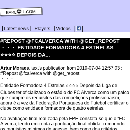
barl⚽️u.com
Latest news
Players
Videos
#REPOST @FCALVERCA WITH @GET_REPOST
・・・ ENTIDADE FORMADORA 4 ESTRELAS
⭐️⭐️⭐️⭐️ DEPOIS DA...
Artur Moraes
, text's publication from 2019-07-04 12:57:03 :
#Repost @fcalverca with @get_repost
・・・
Entidade Formadora 4 Estrelas ⭐️⭐️⭐️⭐️ Depois da Liga de
Clubes ter oficializado o estádio do FC Alverca como um palco
que cumpre os requisitos das competições profissionaism,
agora é a vez da Federação Portuguesa de Futebol certificar o
clube como entidade formadora de quatro estrelas.
Na avaliação final realizada pela FPF, constata-se que o “FC
Alverca, tendo em conta a pontuação final obtida, cumprindo
os requisitos mínimos de acesso, bem como dos critérios