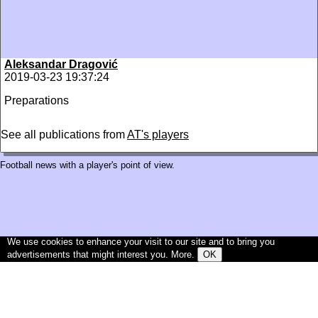
Aleksandar Dragović
2019-03-23 19:37:24
Preparations
See all publications from
AT's players
Football news with a player's point of view.
We use cookies to enhance your visit to our site and to bring you
advertisements that might interest you.
More
.
OK