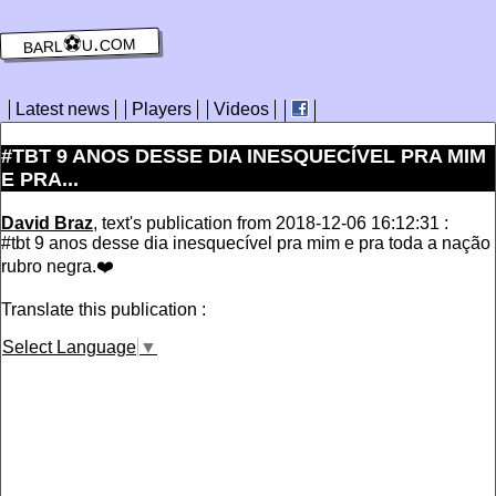
barl⚽️u.com
Latest news
Players
Videos
#TBT 9 ANOS DESSE DIA INESQUECÍVEL PRA MIM
E PRA...
David Braz
, text's publication from 2018-12-06 16:12:31 :
#tbt 9 anos desse dia inesquecível pra mim e pra toda a nação
rubro negra.❤️
Translate this publication :
Select Language
▼