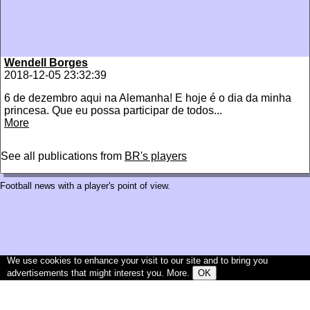
Wendell Borges
2018-12-05 23:32:39
6 de dezembro aqui na Alemanha! E hoje é o dia da minha
princesa. Que eu possa participar de todos...
More
See all publications from
BR's players
Football news with a player's point of view.
We use cookies to enhance your visit to our site and to bring you
advertisements that might interest you.
More
.
OK