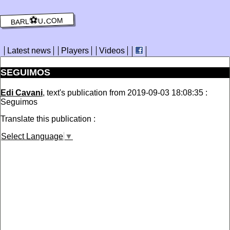
barl⚽️u.com
Latest news
Players
Videos
SEGUIMOS
Edi Cavani
, text's publication from 2019-09-03 18:08:35 :
Seguimos
Translate this publication :
Select Language
▼