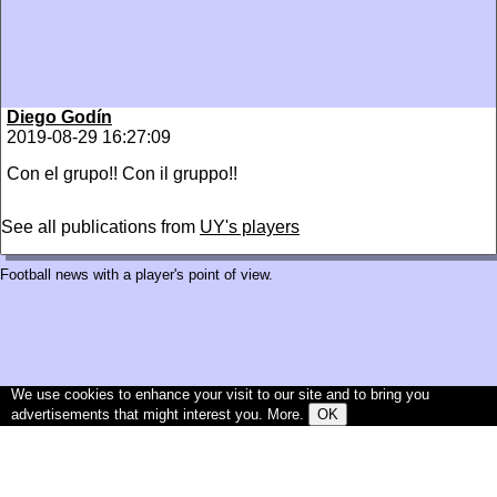
Diego Godín
2019-08-29 16:27:09
Con el grupo!! Con il gruppo!!
See all publications from
UY's players
Football news with a player's point of view.
We use cookies to enhance your visit to our site and to bring you
advertisements that might interest you.
More
.
OK