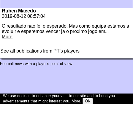
Ruben Macedo
2019-08-12 08:57:04
O resultado nao foi o esperado. Mas como equipa estamos a
evoluir e esperemos vencer ja o proximo jogo em...
More
See all publications from
PT's players
Football news with a player's point of view.
We use cookies to enhance your visit to our site and to bring you
advertisements that might interest you.
More
.
OK