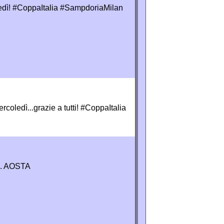
coledì! #CoppaItalia #SampdoriaMilan
rcoledì...grazie a tutti! #CoppaItalia
 C. AOSTA