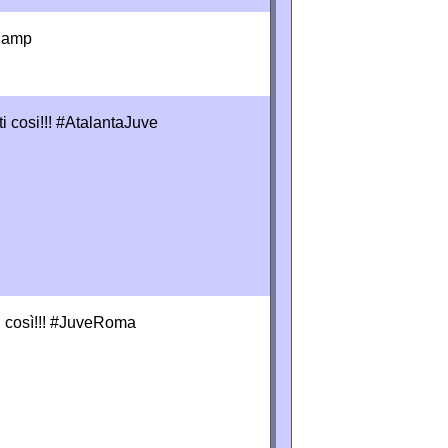
eSamp
ti cosi!!! #AtalantaJuve
ti così!!! #JuveRoma