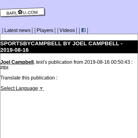
barl⚽️u.com
Latest news
Players
Videos
SPORTSBYCAMPBELL BY JOEL CAMPBELL -
2019-08-16
Joel Campbell
, text's publication from 2019-08-16 00:50:43 :
#tbt
Translate this publication :
Select Language
▼