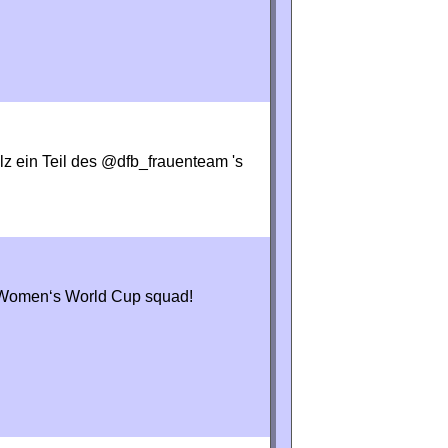
olz ein Teil des @dfb_frauenteam 's
n Women‘s World Cup squad!