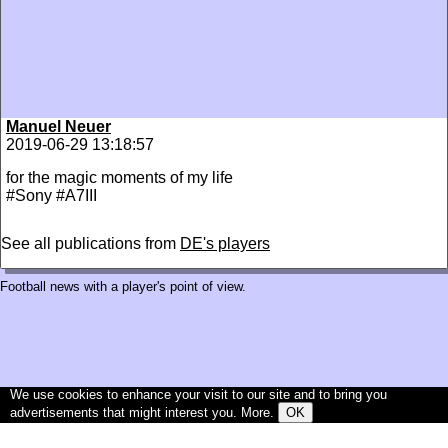
Manuel Neuer
2019-06-29 13:18:57
for the magic moments of my life
#Sony #A7III
See all publications from
DE's players
Football news with a player's point of view.
We use cookies to enhance your visit to our site and to bring you
advertisements that might interest you.
More
.
OK