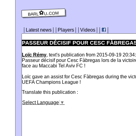
barl⚽️u.com
Latest news
Players
Videos
PASSEUR DÉCISIF POUR CESC FÀBREGAS L
Loïc Rémy
, text's publication from 2015-09-19 20:34:
Passeur décisif pour Cesc Fàbregas lors de la vict
face au Maccabi Tel Aviv FC !
Loïc gave an assist for Cesc Fàbregas during the vict
UEFA Champions League !
Translate this publication :
Select Language
▼