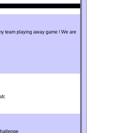
r my team playing away game ! We are
afc
Challenge