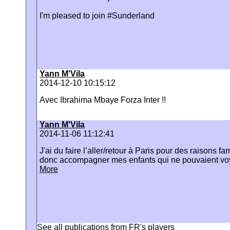
I'm pleased to join #Sunderland
Yann M'Vila
2014-12-10 10:15:12
Avec Ibrahima Mbaye Forza Inter !!
Yann M'Vila
2014-11-06 11:12:41
J'ai du faire l’aller/retour à Paris pour des raisons fam
donc accompagner mes enfants qui ne pouvaient voy
More
See all publications from
FR's players