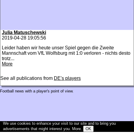
Julia Matuschewski
2019-04-28 19:05:56
Leider haben wir heute unser Spiel gegen die Zweite
Mannschaft vom VfL Wolfsburg mit 1:0 verloren - nichts desto
trotz...
More
See all publications from
DE's players
Football news with a player's point of view.
We use cookies to enhance your visit to our site and to bring you
advertisements that might interest you.
More
.
OK