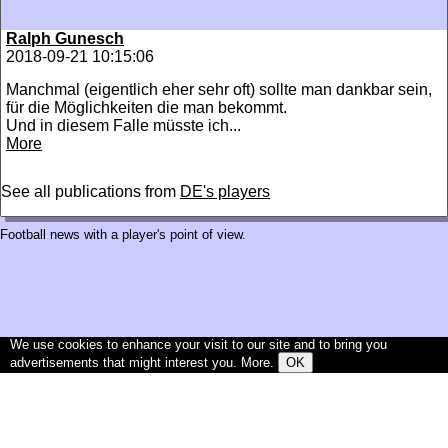
Ralph Gunesch
2018-09-21 10:15:06
Manchmal (eigentlich eher sehr oft) sollte man dankbar sein,
für die Möglichkeiten die man bekommt.
Und in diesem Falle müsste ich...
More
See all publications from
DE's players
Football news with a player's point of view.
We use cookies to enhance your visit to our site and to bring you
advertisements that might interest you.
More
.
OK