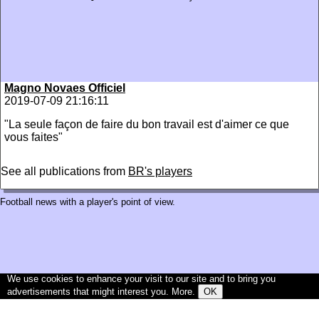
Magno Novaes Officiel
2019-07-09 21:16:11
"La seule façon de faire du bon travail est d'aimer ce que
vous faites"
See all publications from
BR's players
Football news with a player's point of view.
We use cookies to enhance your visit to our site and to bring you
advertisements that might interest you.
More
.
OK