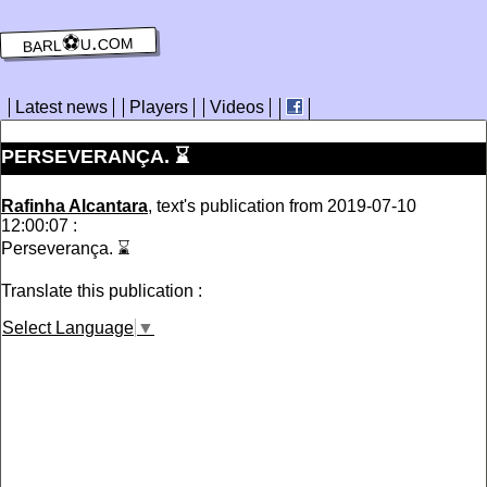
barl⚽️u.com
Latest news
Players
Videos
PERSEVERANÇA. ⌛️
Rafinha Alcantara
, text's publication from 2019-07-10
12:00:07 :
Perseverança. ⌛️
Translate this publication :
Select Language
▼