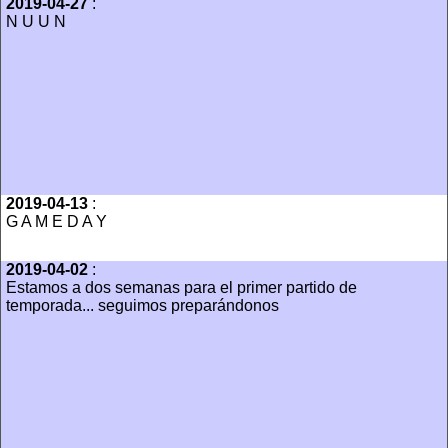
2019-04-27
:
N U U N
2019-04-13
:
G A M E D A Y
2019-04-02
:
Estamos a dos semanas para el primer partido de
temporada... seguimos preparándonos