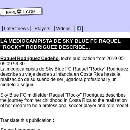
barl⚽️u.com
Latest news
Players
Videos
LA MEDIOCAMPISTA DE SKY BLUE FC RAQUEL
"ROCKY" RODRIGUEZ DESCRIBE...
Raquel Rodriguez Cedeño
, text's publication from 2019-05-
09 09:59:30 :
La mediocampista de Sky Blue FC Raquel "Rocky" Rodriguez
describe su viaje desde su infancia en Costa Rica hasta la
realización de su sueño de ser jugadora profesional y un
modelo a seguir.
Sky Blue FC midfielder Raquel "Rocky" Rodriguez describes
the journey from her childhood in Costa Rica to the realization
of her dream to be a professional soccer player and role model.
Translate this publication :