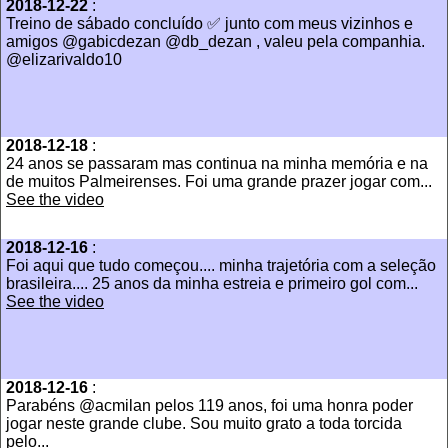
2018-12-22
:
Treino de sábado concluído ✅ junto com meus vizinhos e
amigos @gabicdezan @db_dezan , valeu pela companhia.
@elizarivaldo10
2018-12-18
:
24 anos se passaram mas continua na minha memória e na
de muitos Palmeirenses. Foi uma grande prazer jogar com...
See the video
2018-12-16
:
Foi aqui que tudo começou.... minha trajetória com a seleção
brasileira.... 25 anos da minha estreia e primeiro gol com...
See the video
2018-12-16
:
Parabéns @acmilan pelos 119 anos, foi uma honra poder
jogar neste grande clube. Sou muito grato a toda torcida
pelo...