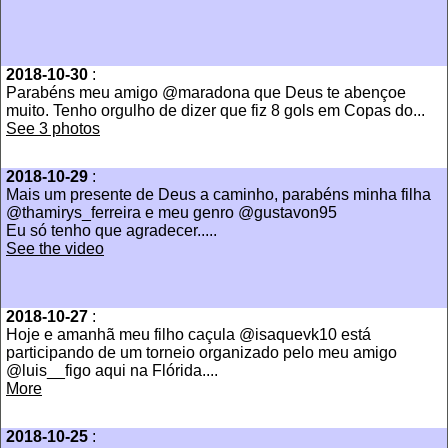
2018-10-30
:
Parabéns meu amigo @maradona que Deus te abençoe
muito. Tenho orgulho de dizer que fiz 8 gols em Copas do...
See 3 photos
2018-10-29
:
Mais um presente de Deus a caminho, parabéns minha filha
@thamirys_ferreira e meu genro @gustavon95
Eu só tenho que agradecer.....
See the video
2018-10-27
:
Hoje e amanhã meu filho caçula @isaquevk10 está
participando de um torneio organizado pelo meu amigo
@luis__figo aqui na Flórida....
More
2018-10-25
: