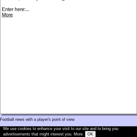
Enter here:...
More
Football news with a player's point of view.
We use cookies to enhance your visit to our site and to bring you
advertisements that might interest you.
More
.
OK