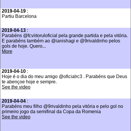
2019-04-19
:
Partiu Barcelona
2019-04-13
:
Parabéns @fcviitoruloficial pela grande partida e pela vitória.
E parabéns também ao @ianishagi e @9rivaldinho pelos
gols de hoje. Quero...
More
2019-04-10
:
Hoje é o dia do meu amigo @oficialrc3 . Parabéns que Deus
te abençoe hoje e sempre.
See the video
2019-04-04
:
Parabéns meu filho @9rivaldinho pela vitória e pelo gol no
primeiro jogo da semifinal da Copa da Romenia
See the video