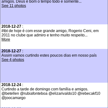
amigos. Deus é bom o tempo todo e somente...
See 11 photos
2018-12-27
:
#tbt de hoje é com esse grande amigo, Rogerio Ceni, em
2011 no clube que admiro e tenho muito respeito...
More
2018-12-27
:
Assim vamos curtindo estes poucos dias em nosso país
See 4 photos
2018-12-24
:
Curtindo a tarde de domingo com família e amigos.
@betellen @rubiafonteboa @elizarivaldo10 @rebecakf10
@joocamargo