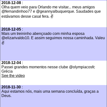
2018-12-08
:
Olha quem veio para Orlando me visitar... meus amigos
@fernandinhoo77 e @geannyalbuquerque. Saudades que
estávamos desse casal fera. ✌
2018-12-05
:
Mais um treininho abençoado com minha esposa
@elizarivaldo10. E assim seguimos nossa caminhada. Valeu
✌
2018-12-04
:
Passei grandes momentos nesse clube @olympiacosfc
Grécia
See the video
2018-11-30
:
Aqui estamos nós, mais uma semana concluída, graças a
Deus.