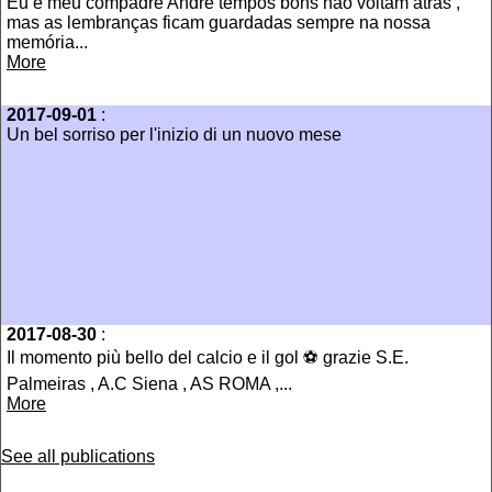
Eu e meu compadre Andre tempos bons não voltam atras ,
mas as lembranças ficam guardadas sempre na nossa
memória...
More
2017-09-01
:
Un bel sorriso per l'inizio di un nuovo mese
2017-08-30
:
Il momento più bello del calcio e il gol ⚽️ grazie S.E.
Palmeiras , A.C Siena , AS ROMA ,...
More
See all publications