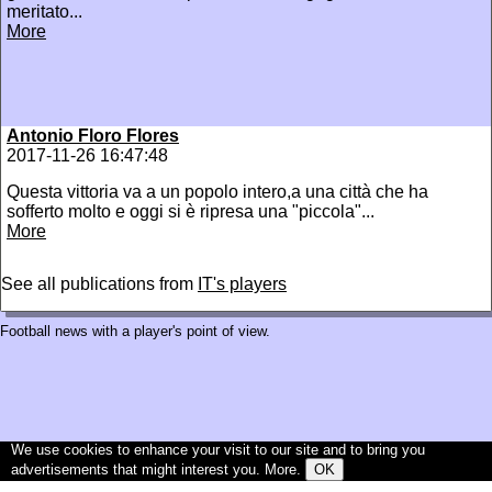
meritato...
More
Antonio Floro Flores
2017-11-26 16:47:48
Questa vittoria va a un popolo intero,a una città che ha
sofferto molto e oggi si è ripresa una "piccola"...
More
See all publications from
IT's players
Football news with a player's point of view.
We use cookies to enhance your visit to our site and to bring you
advertisements that might interest you.
More
.
OK