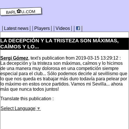
barl⚽️u.com
Latest news
Players
Videos
LA DECEPCIÓN Y LA TRISTEZA SON MÁXIMAS,
CAÍMOS Y LO...
Sergi Gómez
, text's publication from 2019-03-15 13:29:12 :
La decepción y la tristeza son máximas, caímos y lo hicimos
de una manera muy dolorosa en una competición siempre
especial para el club... Sólo podemos decirle al sevillismo que
lo que nos queda es trabajar más duro todavía para pelear por
lo máximo en estos once partidos. Vamos mi Sevilla... ahora
más que nunca todos juntos!
Translate this publication :
Select Language
▼