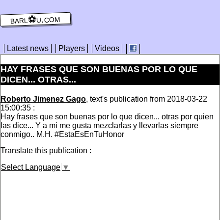
barl⚽️u.com
Latest news
Players
Videos
HAY FRASES QUE SON BUENAS POR LO QUE
DICEN... OTRAS...
Roberto Jimenez Gago
, text's publication from 2018-03-22
15:00:35 :
Hay frases que son buenas por lo que dicen... otras por quien
las dice... Y a mi me gusta mezclarlas y llevarlas siempre
conmigo.. M.H. #EstaEsEnTuHonor
Translate this publication :
Select Language
▼